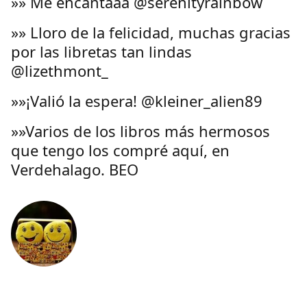
»» Me encantaaa @serenityrainbow
»» Lloro de la felicidad, muchas gracias
por las libretas tan lindas
@lizethmont_
»»¡Valió la espera! @kleiner_alien89
»»Varios de los libros más hermosos
que tengo los compré aquí, en
Verdehalago. BEO