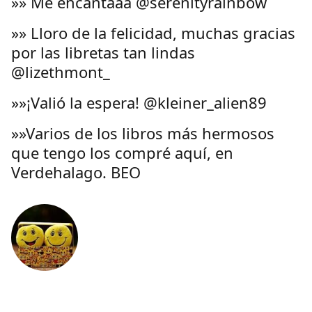
»» Me encantaaa @serenityrainbow
»» Lloro de la felicidad, muchas gracias
por las libretas tan lindas
@lizethmont_
»»¡Valió la espera! @kleiner_alien89
»»Varios de los libros más hermosos
que tengo los compré aquí, en
Verdehalago. BEO