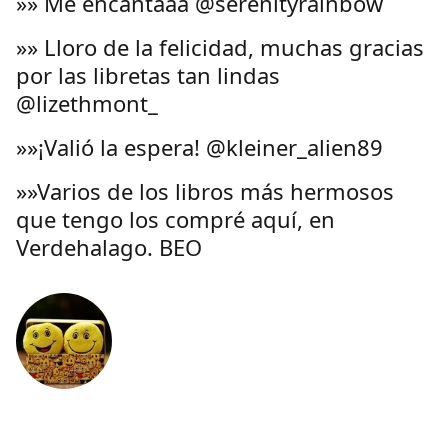
»» Me encantaaa @serenityrainbow
»» Lloro de la felicidad, muchas gracias
por las libretas tan lindas
@lizethmont_
»»¡Valió la espera! @kleiner_alien89
»»Varios de los libros más hermosos
que tengo los compré aquí, en
Verdehalago. BEO