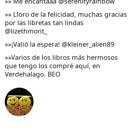
»» Me encantaaa @serenityrainbow
»» Lloro de la felicidad, muchas gracias
por las libretas tan lindas
@lizethmont_
»»¡Valió la espera! @kleiner_alien89
»»Varios de los libros más hermosos
que tengo los compré aquí, en
Verdehalago. BEO